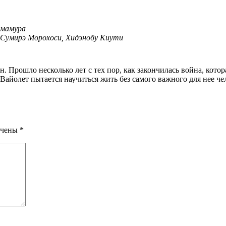
Ямамура
, Сумирэ Морохоси, Хидэнобу Киути
айолет пытается научиться жить без самого важного для нее чел
ечены
*