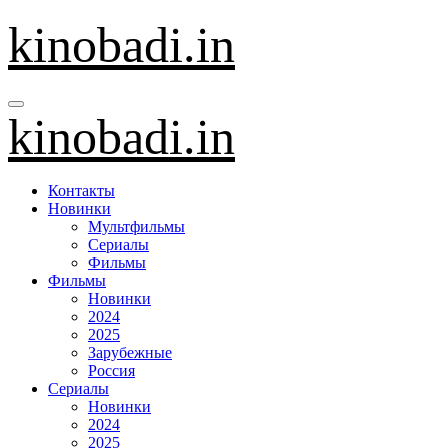
Перейти
kinobadi.in
к
содержанию
kinobadi.in
Контакты
Новинки
Мультфильмы
Сериалы
Фильмы
Фильмы
Новинки
2024
2025
Зарубежные
Россия
Сериалы
Новинки
2024
2025