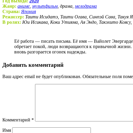
Год выхода:
2020
Жанр:
аниме
,
мультфильм
, драма,
мелодрама
Страна:
Япония
Режиссер:
Таити Исидатэ, Таити Огава, Синпэй Сава, Такуя 
В ролях:
Юи Исикава, Коки Утияма, Ая Эндо, Такэхито Коясу
Её работа — писать письма. Её имя — Вайолет Эвергарден. Прошло несколько лет с тех пор, как закончилась война, которая нанесла многим глубокие раны. Мир постепенно
обретает покой, люди возвращаются к привычной жизни. В
вновь разгорается огонек надежды.
Добавить комментарий
Ваш адрес email не будет опубликован.
Обязательные поля пом
Комментарий
*
Имя