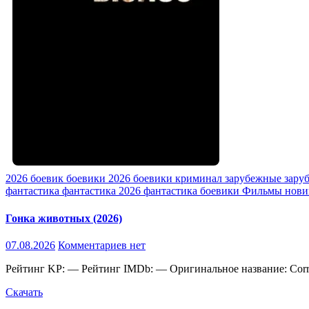
2026
боевик
боевики 2026
боевики криминал
зарубежные
зару
фантастика
фантастика 2026
фантастика боевики
Фильмы нови
Гонка животных (2026)
07.08.2026
Комментариев нет
Рейтинг KP: — Рейтинг IMDb: — Оригинальное название: Corr
Скачать