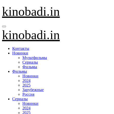
Перейти
kinobadi.in
к
содержанию
kinobadi.in
Контакты
Новинки
Мультфильмы
Сериалы
Фильмы
Фильмы
Новинки
2024
2025
Зарубежные
Россия
Сериалы
Новинки
2024
2025