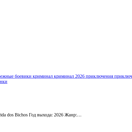
бежные боевики
криминал
криминал 2026
приключения
приключ
нки
ida dos Bichos Год выхода: 2026 Жанр:…