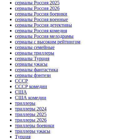
сериалы Россия 2025
сериалы Россия 2026
сериалы Россия боевики
сериалы Россия военные
сериалы Россия детективы
сериалы Россия комедия
сериалы Россия мелодрамы
сериалы с высоким рейтингом
сериалы семейные
сериалы триллеры
сериалы Турция
сериалы ужасы
сериалы фантастика
сериалы фэнтези
СССР
СССР комедии
США
США комедии
триллеры
триллеры 2024
триллеры 2025
триллеры 2026
триллеры боевики
триллеры ужасы
Турция