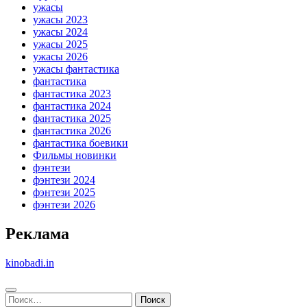
ужасы
ужасы 2023
ужасы 2024
ужасы 2025
ужасы 2026
ужасы фантастика
фантастика
фантастика 2023
фантастика 2024
фантастика 2025
фантастика 2026
фантастика боевики
Фильмы новинки
фэнтези
фэнтези 2024
фэнтези 2025
фэнтези 2026
Реклама
kinobadi.in
Найти: