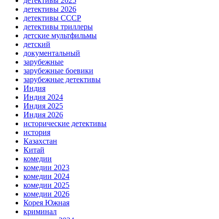
детективы 2025
детективы 2026
детективы СССР
детективы триллеры
детские мультфильмы
детский
документальный
зарубежные
зарубежные боевики
зарубежные детективы
Индия
Индия 2024
Индия 2025
Индия 2026
исторические детективы
история
Казахстан
Китай
комедии
комедии 2023
комедии 2024
комедии 2025
комедии 2026
Корея Южная
криминал