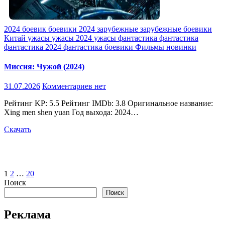
2024
боевик
боевики 2024
зарубежные
зарубежные боевики
Китай
ужасы
ужасы 2024
ужасы фантастика
фантастика
фантастика 2024
фантастика боевики
Фильмы новинки
Миссия: Чужой (2024)
31.07.2026
Комментариев нет
Рейтинг KP: 5.5 Рейтинг IMDb: 3.8 Оригинальное название:
Xing men shen yuan Год выхода: 2024…
Скачать
Пагинация
1
2
…
20
Поиск
записей
Поиск
Реклама