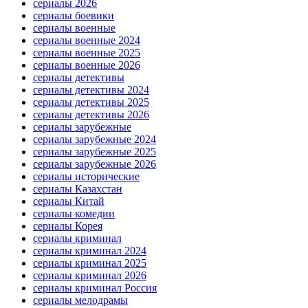
сериалы 2026
сериалы боевики
сериалы военные
сериалы военные 2024
сериалы военные 2025
сериалы военные 2026
сериалы детективы
сериалы детективы 2024
сериалы детективы 2025
сериалы детективы 2026
сериалы зарубежные
сериалы зарубежные 2024
сериалы зарубежные 2025
сериалы зарубежные 2026
сериалы исторические
сериалы Казахстан
сериалы Китай
сериалы комедии
сериалы Корея
сериалы криминал
сериалы криминал 2024
сериалы криминал 2025
сериалы криминал 2026
сериалы криминал Россия
сериалы мелодрамы