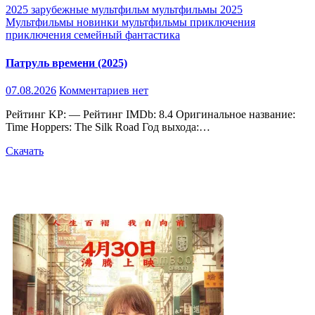
2025
зарубежные
мультфильм
мультфильмы 2025
Мультфильмы новинки
мультфильмы приключения
приключения
семейный
фантастика
Патруль времени (2025)
07.08.2026
Комментариев нет
Рейтинг KP: — Рейтинг IMDb: 8.4 Оригинальное название:
Time Hoppers: The Silk Road Год выхода:…
Скачать