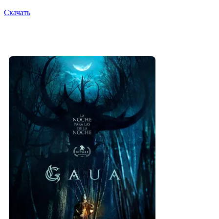
Скачать