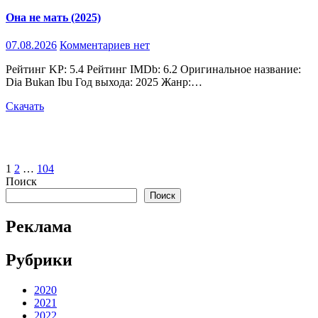
Она не мать (2025)
07.08.2026
Комментариев нет
Рейтинг KP: 5.4 Рейтинг IMDb: 6.2 Оригинальное название:
Dia Bukan Ibu Год выхода: 2025 Жанр:…
Скачать
Пагинация
1
2
…
104
Поиск
записей
Поиск
Реклама
Рубрики
2020
2021
2022