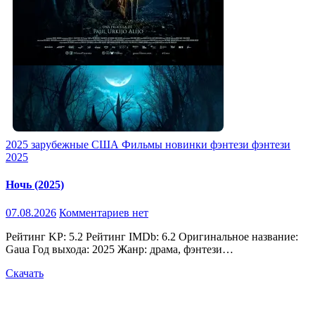
2025
зарубежные
США
Фильмы новинки
фэнтези
фэнтези
2025
Ночь (2025)
07.08.2026
Комментариев нет
Рейтинг KP: 5.2 Рейтинг IMDb: 6.2 Оригинальное название:
Gaua Год выхода: 2025 Жанр: драма, фэнтези…
Скачать