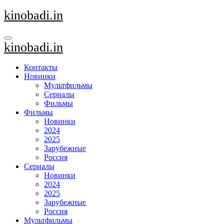
Перейти
kinobadi.in
к
содержанию
kinobadi.in
Контакты
Новинки
Мультфильмы
Сериалы
Фильмы
Фильмы
Новинки
2024
2025
Зарубежные
Россия
Сериалы
Новинки
2024
2025
Зарубежные
Россия
Мультфильмы