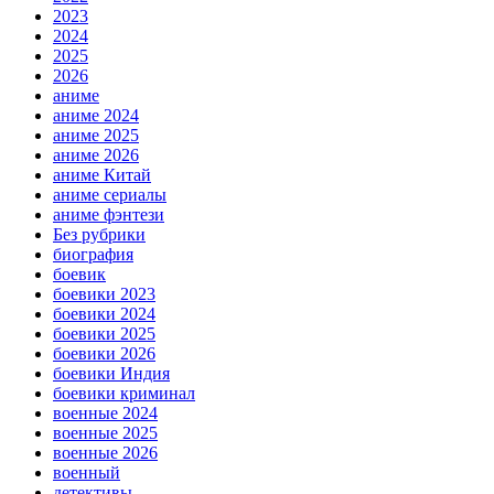
2023
2024
2025
2026
аниме
аниме 2024
аниме 2025
аниме 2026
аниме Китай
аниме сериалы
аниме фэнтези
Без рубрики
биография
боевик
боевики 2023
боевики 2024
боевики 2025
боевики 2026
боевики Индия
боевики криминал
военные 2024
военные 2025
военные 2026
военный
детективы