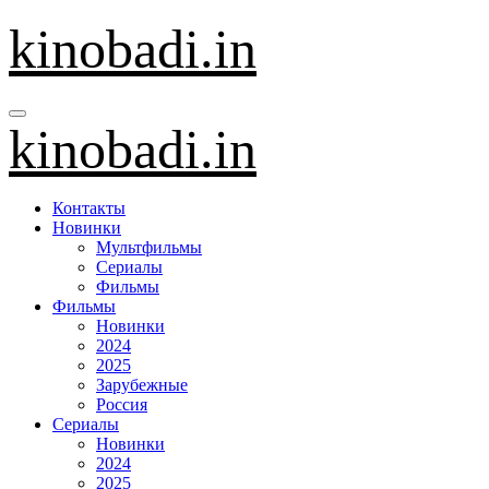
Перейти
kinobadi.in
к
содержанию
kinobadi.in
Контакты
Новинки
Мультфильмы
Сериалы
Фильмы
Фильмы
Новинки
2024
2025
Зарубежные
Россия
Сериалы
Новинки
2024
2025