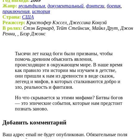
Год выхода:
2009
Жанр:
мультфильм
,
документальный
,
фэнтези
,
боевик
,
приключения
,
история
Страна:
США
Режиссер:
Кристофер Кэссел, Джессика Конуэй
В ролях:
Стэн Бернард, Тейт Стейнсик, Майкл Друт, Джон
Ренни, , Блэр Джонс
Тысячи лет назад боги были призваны, чтобы
помочь древним объяснить явления,
происходящие в окружающем мире. В наше время
как правило эти истории мы изучаем в детстве,
они пришли к нам из древности в виде сказок,
легенд и мифов, в которых сталкиваются добро и
зло, реальность и фантазия.
Но что скрывается за этими мифами? Битвы богов
— это эпические события, которые нам предстоит
познать заново.
Добавить комментарий
Ваш адрес email не будет опубликован.
Обязательные поля