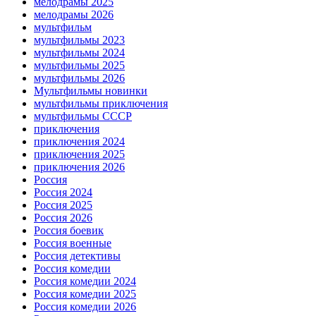
мелодрамы 2025
мелодрамы 2026
мультфильм
мультфильмы 2023
мультфильмы 2024
мультфильмы 2025
мультфильмы 2026
Мультфильмы новинки
мультфильмы приключения
мультфильмы СССР
приключения
приключения 2024
приключения 2025
приключения 2026
Россия
Россия 2024
Россия 2025
Россия 2026
Россия боевик
Россия военные
Россия детективы
Россия комедии
Россия комедии 2024
Россия комедии 2025
Россия комедии 2026