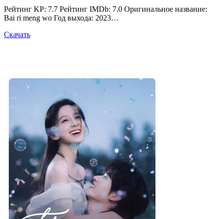
Рейтинг KP: 7.7 Рейтинг IMDb: 7.0 Оригинальное название:
Bai ri meng wo Год выхода: 2023…
Скачать