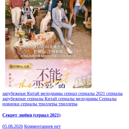
зарубежные
Китай
мелодрамы
сериал
сериалы 2021
сериалы
зарубежные
сериалы Китай
сериалы мелодрамы
Сериалы
новинки
сериалы триллеры
триллеры
Секрет любви (сериал 2021)
05.08.2026
Комментариев нет