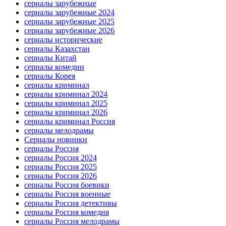
сериалы зарубежные
сериалы зарубежные 2024
сериалы зарубежные 2025
сериалы зарубежные 2026
сериалы исторические
сериалы Казахстан
сериалы Китай
сериалы комедии
сериалы Корея
сериалы криминал
сериалы криминал 2024
сериалы криминал 2025
сериалы криминал 2026
сериалы криминал Россия
сериалы мелодрамы
Сериалы новинки
сериалы Россия
сериалы Россия 2024
сериалы Россия 2025
сериалы Россия 2026
сериалы Россия боевики
сериалы Россия военные
сериалы Россия детективы
сериалы Россия комедия
сериалы Россия мелодрамы