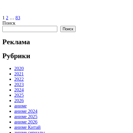
Пагинация
1
2
…
83
Поиск
записей
Поиск
Реклама
Рубрики
2020
2021
2022
2023
2024
2025
2026
аниме
аниме 2024
аниме 2025
аниме 2026
аниме Китай
аниме сериалы