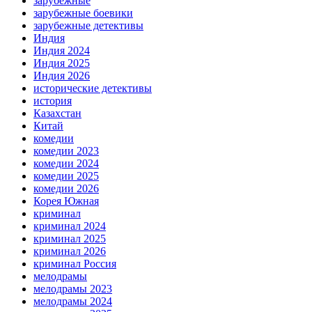
зарубежные
зарубежные боевики
зарубежные детективы
Индия
Индия 2024
Индия 2025
Индия 2026
исторические детективы
история
Казахстан
Китай
комедии
комедии 2023
комедии 2024
комедии 2025
комедии 2026
Корея Южная
криминал
криминал 2024
криминал 2025
криминал 2026
криминал Россия
мелодрамы
мелодрамы 2023
мелодрамы 2024