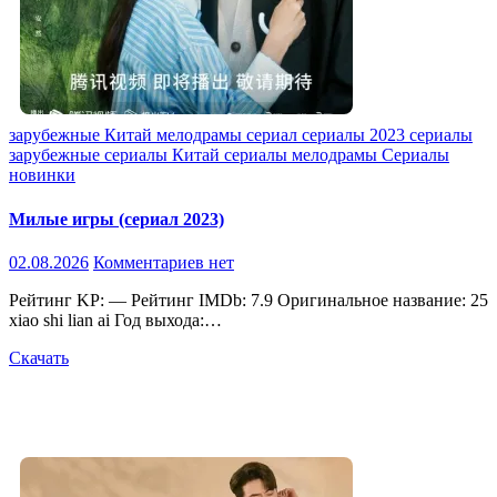
зарубежные
Китай
мелодрамы
сериал
сериалы 2023
сериалы
зарубежные
сериалы Китай
сериалы мелодрамы
Сериалы
новинки
Милые игры (сериал 2023)
02.08.2026
Комментариев нет
Рейтинг KP: — Рейтинг IMDb: 7.9 Оригинальное название: 25
xiao shi lian ai Год выхода:…
Скачать