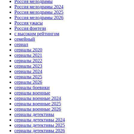
Россия мелодрамы
Россия мелодрамы 2024
Россия мелодрамы 2025
Россия мелодрамы 2026
Россия ужасы
Россия фэнтези
с высоким рейтингом
семейный
сериал
сериалы 2020
сериалы 2021
сериалы 2022
сериалы 2023
сериалы 2024
сериалы 2025
сериалы 2026
сериалы боевики
сериалы военные
сериалы военные 2024
сериалы военные 2025
сериалы военные 2026
сериалы детективы
сериалы детективы 2024
сериалы детективы 2025
сериалы детективы 2026