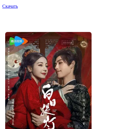
Скачать