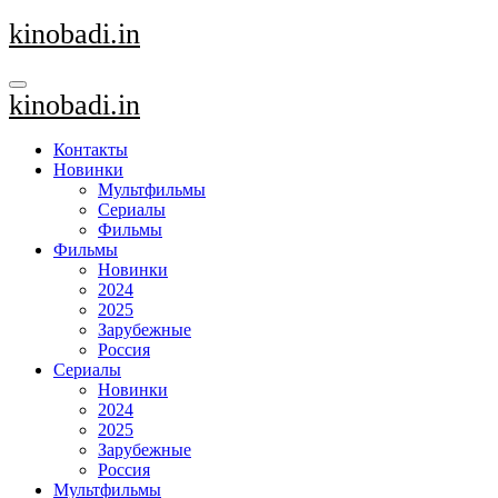
Перейти
kinobadi.in
к
содержанию
kinobadi.in
Контакты
Новинки
Мультфильмы
Сериалы
Фильмы
Фильмы
Новинки
2024
2025
Зарубежные
Россия
Сериалы
Новинки
2024
2025
Зарубежные
Россия
Мультфильмы