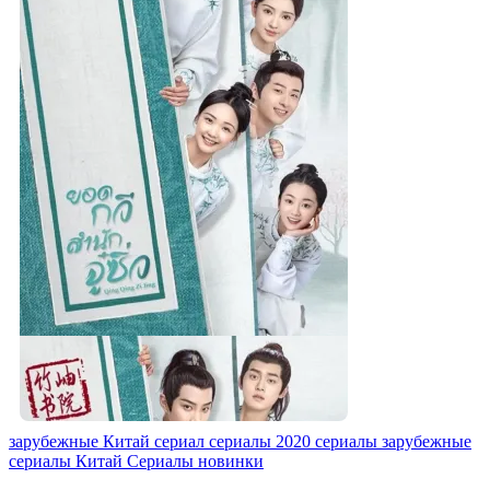
зарубежные
Китай
сериал
сериалы 2020
сериалы зарубежные
сериалы Китай
Сериалы новинки