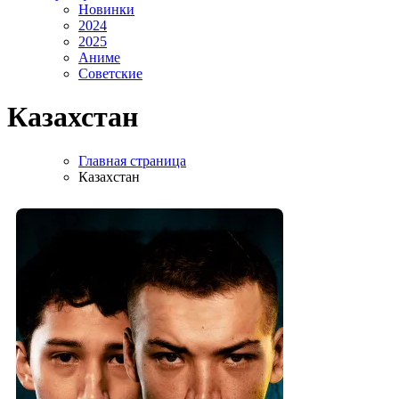
Новинки
2024
2025
Аниме
Советские
Казахстан
Главная страница
Казахстан