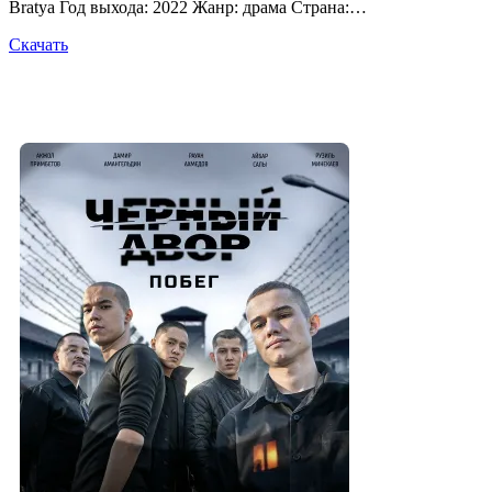
Bratya Год выхода: 2022 Жанр: драма Страна:…
Скачать