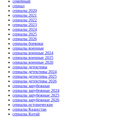
семейный
сериал
сериалы 2020
сериалы 2021
сериалы 2022
сериалы 2023
сериалы 2024
сериалы 2025
сериалы 2026
сериалы боевики
сериалы военные
сериалы военные 2024
сериалы военные 2025
сериалы военные 2026
сериалы детективы
сериалы детективы 2024
сериалы детективы 2025
сериалы детективы 2026
сериалы зарубежные
сериалы зарубежные 2024
сериалы зарубежные 2025
сериалы зарубежные 2026
сериалы исторические
сериалы Казахстан
сериалы Китай