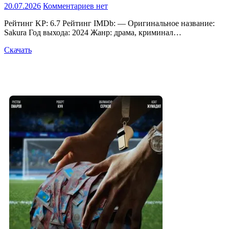
20.07.2026
Комментариев нет
Рейтинг KP: 6.7 Рейтинг IMDb: — Оригинальное название:
Sakura Год выхода: 2024 Жанр: драма, криминал…
Скачать