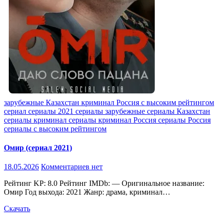
зарубежные
Казахстан
криминал
Россия
с высоким рейтингом
сериал
сериалы 2021
сериалы зарубежные
сериалы Казахстан
сериалы криминал
сериалы криминал Россия
сериалы Россия
сериалы с высоким рейтингом
Омир (сериал 2021)
18.05.2026
Комментариев нет
Рейтинг KP: 8.0 Рейтинг IMDb: — Оригинальное название:
Омир Год выхода: 2021 Жанр: драма, криминал…
Скачать