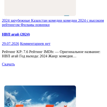
2024
зарубежные
Казахстан
комедии
комедии 2024
с высоким
рейтингом
Фильмы новинки
НВП ағай (2024)
29.07.2026
Комментариев нет
Рейтинг KP: 7.6 Рейтинг IMDb: — Оригинальное название:
НВП ағай Год выхода: 2024 Жанр: комедия…
Скачать