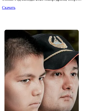
Скачать