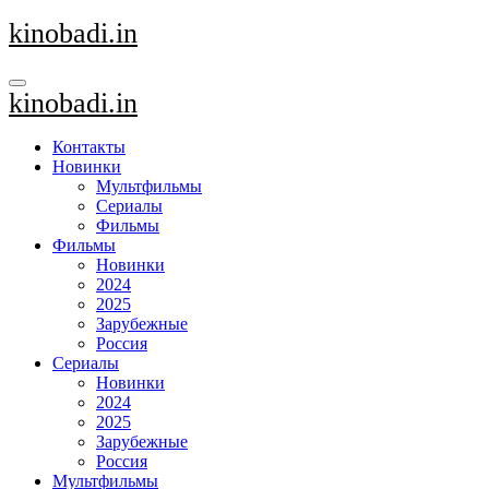
Перейти
kinobadi.in
к
содержанию
kinobadi.in
Контакты
Новинки
Мультфильмы
Сериалы
Фильмы
Фильмы
Новинки
2024
2025
Зарубежные
Россия
Сериалы
Новинки
2024
2025
Зарубежные
Россия
Мультфильмы