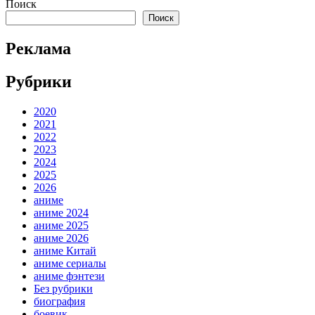
Поиск
записей
Поиск
Реклама
Рубрики
2020
2021
2022
2023
2024
2025
2026
аниме
аниме 2024
аниме 2025
аниме 2026
аниме Китай
аниме сериалы
аниме фэнтези
Без рубрики
биография
боевик