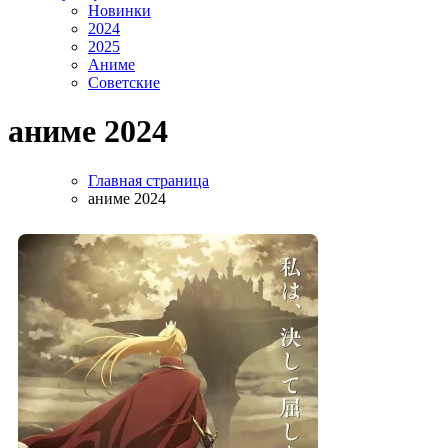
Новинки
2024
2025
Аниме
Советские
аниме 2024
Главная страница
аниме 2024