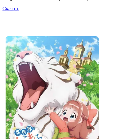
Скачать