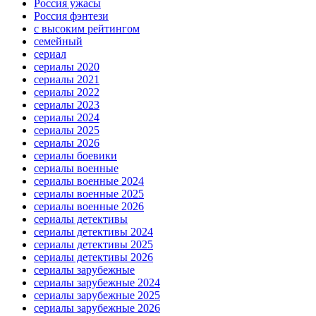
Россия ужасы
Россия фэнтези
с высоким рейтингом
семейный
сериал
сериалы 2020
сериалы 2021
сериалы 2022
сериалы 2023
сериалы 2024
сериалы 2025
сериалы 2026
сериалы боевики
сериалы военные
сериалы военные 2024
сериалы военные 2025
сериалы военные 2026
сериалы детективы
сериалы детективы 2024
сериалы детективы 2025
сериалы детективы 2026
сериалы зарубежные
сериалы зарубежные 2024
сериалы зарубежные 2025
сериалы зарубежные 2026