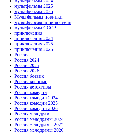
мультфильмы 2024
мультфильмы 2025
мультфильмы 2026
Мультфильмы новинки
мультфильмы приключения
мультфильмы СССР
приключения
приключения 2024
приключения 2025
приключения 2026
Россия
Россия 2024
Россия 2025
Россия 2026
Россия боевик
Россия военные
Россия детективы
Россия комедии
Россия комедии 2024
Россия комедии 2025
Россия комедии 2026
Россия мелодрамы
Россия мелодрамы 2024
Россия мелодрамы 2025
Россия мелодрамы 2026