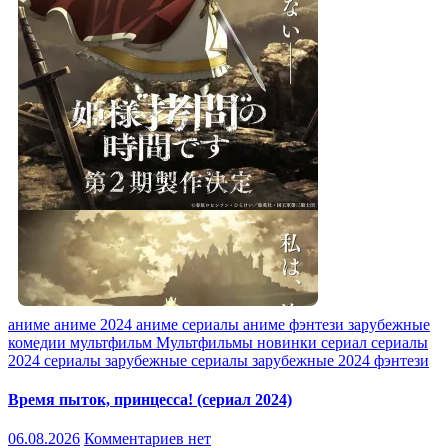
аниме
аниме 2024
аниме сериалы
аниме фэнтези
зарубежные
комедии
мультфильм
Мультфильмы новинки
сериал
сериалы
2024
сериалы зарубежные
сериалы зарубежные 2024
фэнтези
Время пыток, принцесса! (сериал 2024)
06.08.2026
Комментариев нет