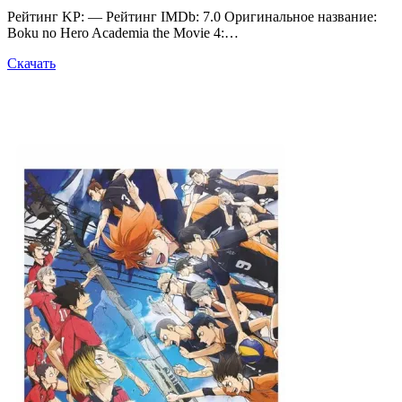
Рейтинг KP: — Рейтинг IMDb: 7.0 Оригинальное название:
Boku no Hero Academia the Movie 4:…
Скачать