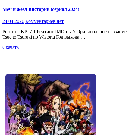
Меч и жезл Вистории (сериал 2024)
24.04.2026
Комментариев нет
Рейтинг KP: 7.1 Рейтинг IMDb: 7.5 Оригинальное название:
Tsue to Tsurugi no Wistoria Год выхода:…
Скачать