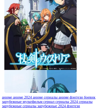
аниме
аниме 2024
аниме сериалы
аниме фэнтези
боевик
зарубежные
мультфильм
сериал
сериалы 2024
сериалы
зарубежные
сериалы зарубежные 2024
фэнтези