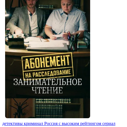
детективы
криминал
Россия
с высоким рейтингом
сериал