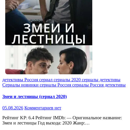
детективы
Россия
сериал
сериалы 2020
сериалы детективы
Сериалы новинки
сериалы Россия
сериалы Россия детективы
Змеи и лестницы (сериал 2020)
05.08.2026
Комментариев нет
Рейтинг KP: 6.4 Рейтинг IMDb: — Оригинальное название:
Змеи и лестницы Год выхода: 2020 Жанр:…