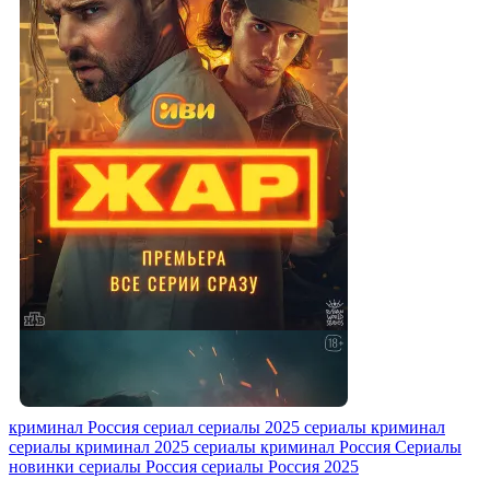
криминал
Россия
сериал
сериалы 2025
сериалы криминал
сериалы криминал 2025
сериалы криминал Россия
Сериалы
новинки
сериалы Россия
сериалы Россия 2025