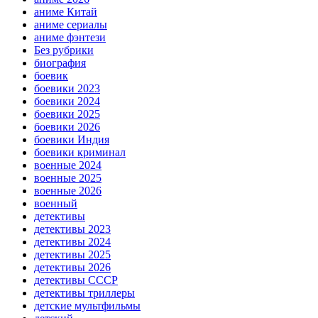
аниме Китай
аниме сериалы
аниме фэнтези
Без рубрики
биография
боевик
боевики 2023
боевики 2024
боевики 2025
боевики 2026
боевики Индия
боевики криминал
военные 2024
военные 2025
военные 2026
военный
детективы
детективы 2023
детективы 2024
детективы 2025
детективы 2026
детективы СССР
детективы триллеры
детские мультфильмы