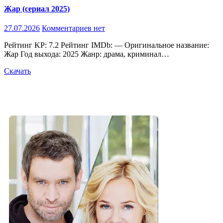
Жар (сериал 2025)
27.07.2026
Комментариев нет
Рейтинг KP: 7.2 Рейтинг IMDb: — Оригинальное название:
Жар Год выхода: 2025 Жанр: драма, криминал…
Скачать