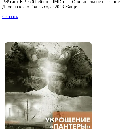
Рейтинг KP: 6.6 Рейтинг IMDb: — Оригинальное название:
Двое на краю Год выхода: 2023 Жанр:…
Скачать