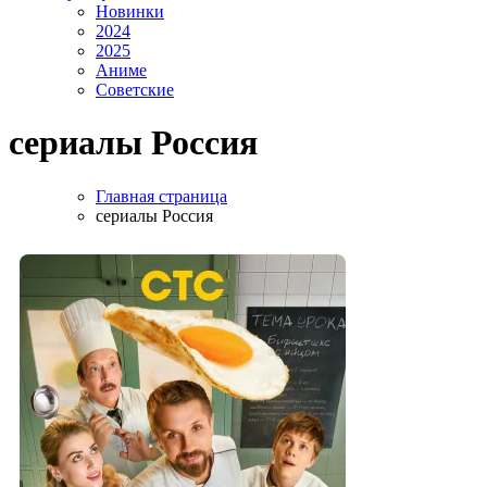
Новинки
2024
2025
Аниме
Советские
сериалы Россия
Главная страница
сериалы Россия