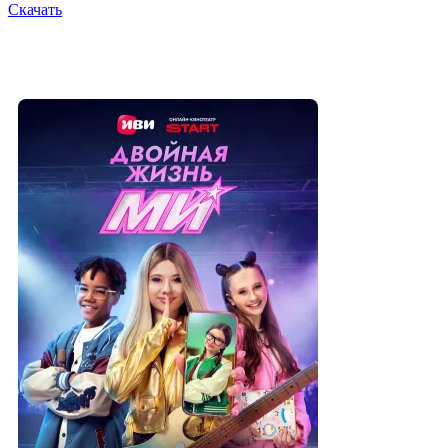
Скачать