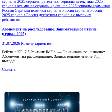
сериалы 2025
сериалы детективы
сериалы детективы 2025
сериалы криминал
сериалы криминал 2025
сериалы криминал
Россия
Сериалы новинки
сериалы Россия
сериалы Россия
2025
сериалы Россия детективы
сериалы с высоким
рейтингом
Абонемент на расследование. Занимательное чтение
(сериал 2025)
31.07.2026
Комментариев нет
Рейтинг KP: 7.5 Рейтинг IMDb: — Оригинальное название:
Абонемент на расследование. Занимательное чтение Год
выхода:…
Скачать