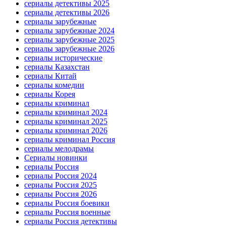
сериалы детективы 2025
сериалы детективы 2026
сериалы зарубежные
сериалы зарубежные 2024
сериалы зарубежные 2025
сериалы зарубежные 2026
сериалы исторические
сериалы Казахстан
сериалы Китай
сериалы комедии
сериалы Корея
сериалы криминал
сериалы криминал 2024
сериалы криминал 2025
сериалы криминал 2026
сериалы криминал Россия
сериалы мелодрамы
Сериалы новинки
сериалы Россия
сериалы Россия 2024
сериалы Россия 2025
сериалы Россия 2026
сериалы Россия боевики
сериалы Россия военные
сериалы Россия детективы