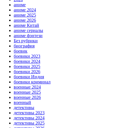
аниме
аниме 2024
аниме 2025
аниме 2026
аниме Китай
аниме сериалы
аниме фэнтези
Без рубрики
биография
боевик
боевики 2023
боевики 2024
боевики 2025
боевики 2026
боевики Индия
боевики криминал
военные 2024
военные 2025
военные 2026
военный
детективы
детективы 2023
детективы 2024
детективы 2025