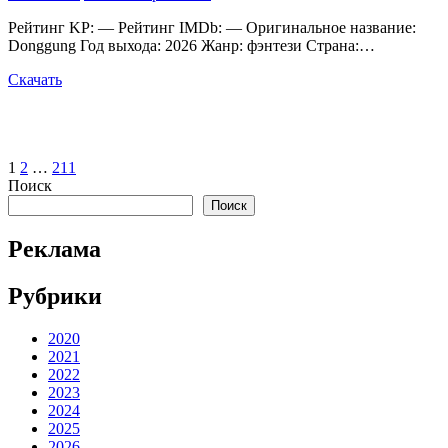
Рейтинг KP: — Рейтинг IMDb: — Оригинальное название:
Donggung Год выхода: 2026 Жанр: фэнтези Страна:…
Скачать
Пагинация
1
2
…
211
Поиск
записей
Поиск
Реклама
Рубрики
2020
2021
2022
2023
2024
2025
2026