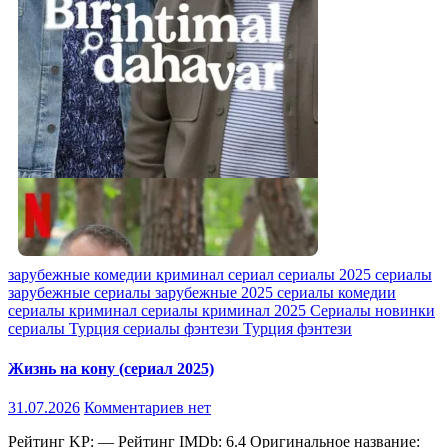
зарубежные
комедии
криминал
сериал
сериалы 2025
сериалы
зарубежные
сериалы зарубежные 2025
сериалы комедии
сериалы криминал
сериалы криминал 2025
Сериалы новинки
сериалы Турция
сериалы фэнтези
Турция
фэнтези
Жизнь на кону (сериал 2025)
31.07.2026
Комментариев нет
Рейтинг KP: — Рейтинг IMDb: 6.4 Оригинальное название: