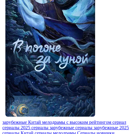
зарубежные
Китай
мелодрамы
с высоким рейтингом
сериал
сериалы 2025
сериалы зарубежные
сериалы зарубежные 2025
сериалы Китай
сериалы мелодрамы
Сериалы новинки