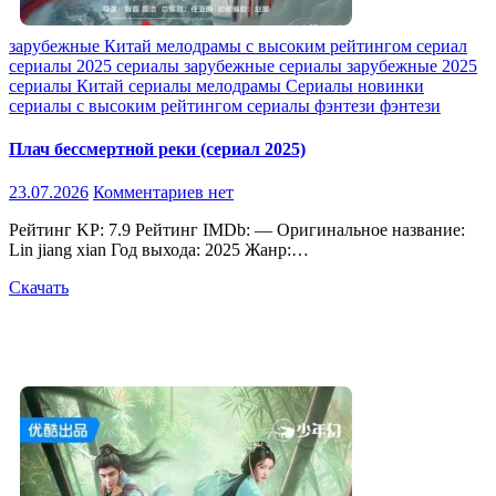
зарубежные
Китай
мелодрамы
с высоким рейтингом
сериал
сериалы 2025
сериалы зарубежные
сериалы зарубежные 2025
сериалы Китай
сериалы мелодрамы
Сериалы новинки
сериалы с высоким рейтингом
сериалы фэнтези
фэнтези
Плач бессмертной реки (сериал 2025)
23.07.2026
Комментариев нет
Рейтинг KP: 7.9 Рейтинг IMDb: — Оригинальное название:
Lin jiang xian Год выхода: 2025 Жанр:…
Скачать