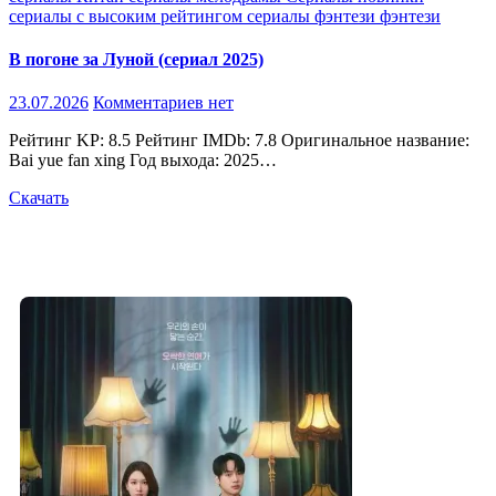
сериалы с высоким рейтингом
сериалы фэнтези
фэнтези
В погоне за Луной (сериал 2025)
23.07.2026
Комментариев нет
Рейтинг KP: 8.5 Рейтинг IMDb: 7.8 Оригинальное название:
Bai yue fan xing Год выхода: 2025…
Скачать