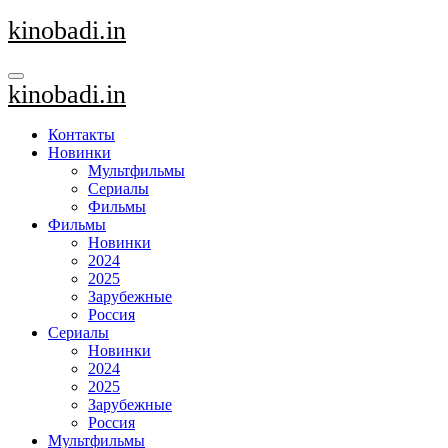
Перейти
kinobadi.in
к
содержанию
kinobadi.in
Контакты
Новинки
Мультфильмы
Сериалы
Фильмы
Фильмы
Новинки
2024
2025
Зарубежные
Россия
Сериалы
Новинки
2024
2025
Зарубежные
Россия
Мультфильмы