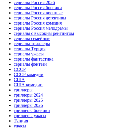
сериалы Россия 2026
сериалы Россия боевики
сериалы Россия военные
сериалы Россия детективы
сериалы Россия комедия
сериалы Россия мелодрамы
сериалы с высоким рейтингом
сериалы семейные
сериалы триллеры
сериалы Турция
сериалы ужасы
сериалы фантастика
сериалы фэнтези
СССР
СССР комедии
США
США комедии
триллеры
триллеры 2024
триллеры 2025
триллеры 2026
триллеры боевики
триллеры ужасы
Турция
ужасы