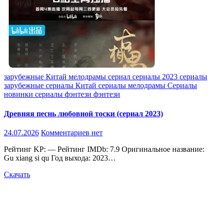
зарубежные
Китай
мелодрамы
сериал
сериалы 2023
сериалы
зарубежные
сериалы Китай
сериалы мелодрамы
Сериалы
новинки
сериалы фэнтези
фэнтези
Древняя песнь любовной тоски (сериал 2023)
24.07.2026
Комментариев нет
Рейтинг KP: — Рейтинг IMDb: 7.9 Оригинальное название:
Gu xiang si qu Год выхода: 2023…
Скачать