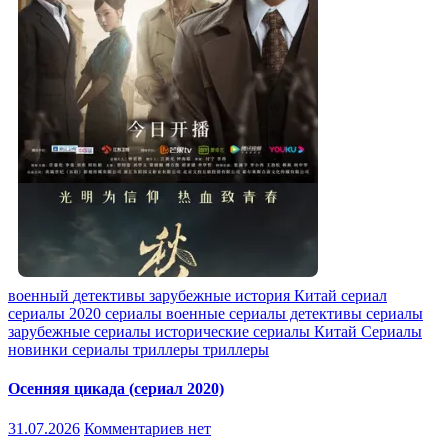
военный
детективы
зарубежные
история
Китай
сериал
сериалы 2020
сериалы военные
сериалы детективы
сериалы
зарубежные
сериалы исторические
сериалы Китай
Сериалы
новинки
сериалы триллеры
триллеры
Осенняя цикада (сериал 2020)
31.07.2026
Комментариев нет