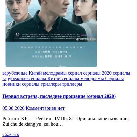
зарубежные
Китай
мелодрамы
сериал
сериалы 2020
сериалы
зарубежные
сериалы Китай
сериалы мелодрамы
Сериалы
новинки
сериалы триллеры
триллеры
Первая встреча, последнее прощание (сериал 2020)
05.08.2026
Комментариев нет
Рейтинг KP: — Рейтинг IMDb: 8.1 Оригинальное название:
Zui chu de xiang yu, zui hou…
Скачать