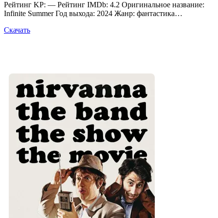
Рейтинг KP: — Рейтинг IMDb: 4.2 Оригинальное название:
Infinite Summer Год выхода: 2024 Жанр: фантастика…
Скачать