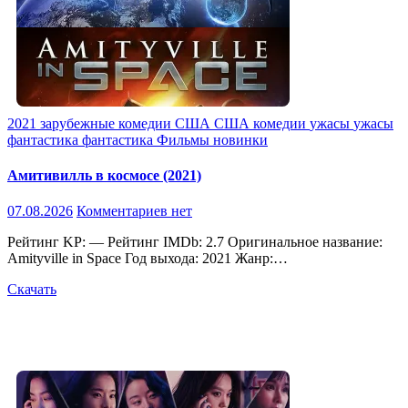
2021
зарубежные
комедии
США
США комедии
ужасы
ужасы
фантастика
фантастика
Фильмы новинки
Амитивилль в космосе (2021)
07.08.2026
Комментариев нет
Рейтинг KP: — Рейтинг IMDb: 2.7 Оригинальное название:
Amityville in Space Год выхода: 2021 Жанр:…
Скачать