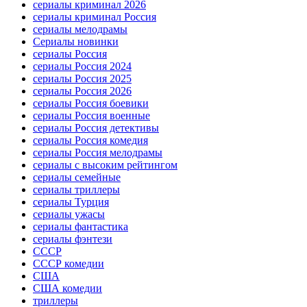
сериалы криминал 2026
сериалы криминал Россия
сериалы мелодрамы
Сериалы новинки
сериалы Россия
сериалы Россия 2024
сериалы Россия 2025
сериалы Россия 2026
сериалы Россия боевики
сериалы Россия военные
сериалы Россия детективы
сериалы Россия комедия
сериалы Россия мелодрамы
сериалы с высоким рейтингом
сериалы семейные
сериалы триллеры
сериалы Турция
сериалы ужасы
сериалы фантастика
сериалы фэнтези
СССР
СССР комедии
США
США комедии
триллеры