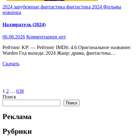
2024
зарубежные
фантастика
фантастика 2024
Фильмы
новинки
Надзиратель (2024)
06.08.2026
Комментариев нет
Рейтинг KP: — Рейтинг IMDb: 4.6 Оригинальное название:
Warden Год выхода: 2024 Жанр: драма, фантастика…
Скачать
Пагинация
1
2
…
638
Поиск
записей
Поиск
Реклама
Рубрики