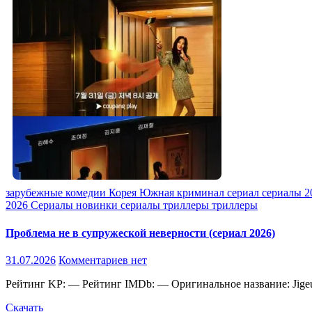
зарубежные
комедии
Корея Южная
криминал
сериал
сериалы 
2026
Сериалы новинки
сериалы триллеры
триллеры
Проблема не в супружеской неверности (сериал 2026)
31.07.2026
Комментариев нет
Рейтинг KP: — Рейтинг IMDb: — Оригинальное название: Jigeu
Скачать