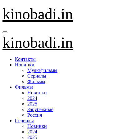
Перейти
kinobadi.in
к
содержанию
kinobadi.in
Контакты
Новинки
Мультфильмы
Сериалы
Фильмы
Фильмы
Новинки
2024
2025
Зарубежные
Россия
Сериалы
Новинки
2024
2025