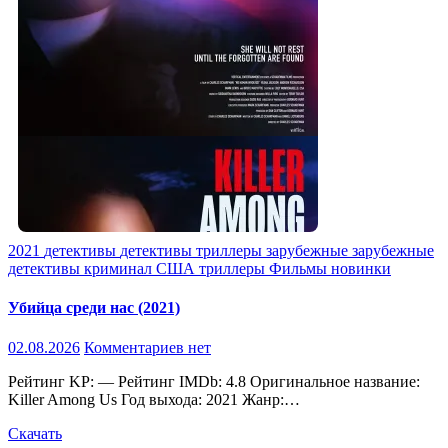
2021
детективы
детективы триллеры
зарубежные
зарубежные
детективы
криминал
США
триллеры
Фильмы новинки
Убийца среди нас (2021)
02.08.2026
Комментариев нет
Рейтинг KP: — Рейтинг IMDb: 4.8 Оригинальное название:
Killer Among Us Год выхода: 2021 Жанр:…
Скачать