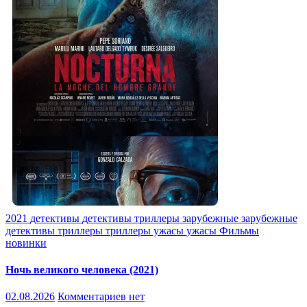
2021
детективы
детективы триллеры
зарубежные
зарубежные
детективы
триллеры
триллеры ужасы
ужасы
Фильмы
новинки
Ночь великого человека (2021)
02.08.2026
Комментариев нет