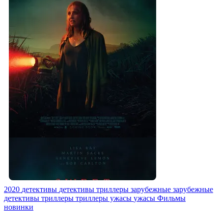
2020
детективы
детективы триллеры
зарубежные
зарубежные
детективы
триллеры
триллеры ужасы
ужасы
Фильмы
новинки