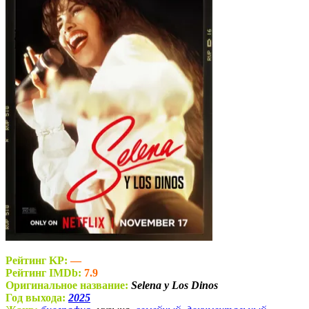
Рейтинг KP:
—
Рейтинг IMDb:
7.9
Оригинальное название:
Selena y Los Dinos
Год выхода:
2025