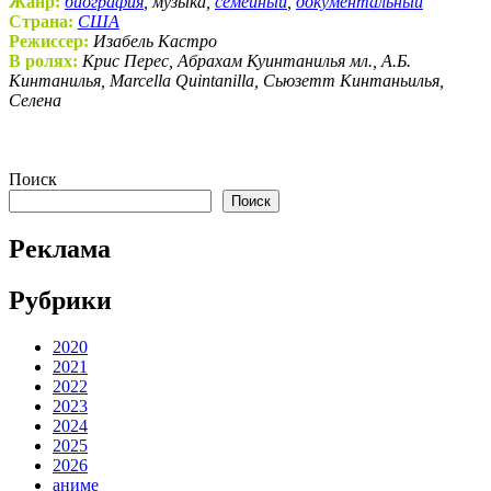
Жанр:
биография
, музыка,
семейный
,
документальный
Страна:
США
Режиссер:
Изабель Кастро
В ролях:
Крис Перес, Абрахам Куинтанилья мл., А.Б.
Кинтанилья, Marcella Quintanilla, Сьюзетт Кинтаньилья,
Селена
Поиск
Поиск
Реклама
Рубрики
2020
2021
2022
2023
2024
2025
2026
аниме