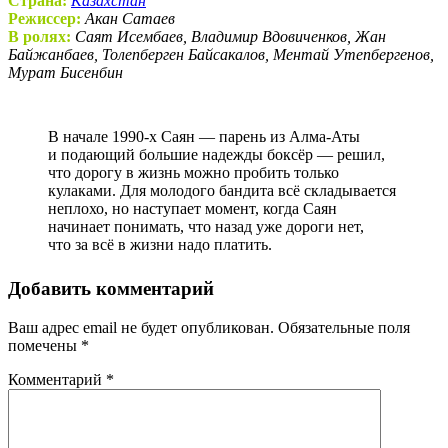
Страна:
Казахстан
Режиссер:
Акан Сатаев
В ролях:
Саят Исембаев, Владимир Вдовиченков, Жан
Байжанбаев, Толепберген Байсакалов, Ментай Утепбергенов,
Мурат Бисенбин
В начале 1990-х Саян — парень из Алма-Аты
и подающий большие надежды боксёр — решил,
что дорогу в жизнь можно пробить только
кулаками. Для молодого бандита всё складывается
неплохо, но наступает момент, когда Саян
начинает понимать, что назад уже дороги нет,
что за всё в жизни надо платить.
Добавить комментарий
Ваш адрес email не будет опубликован.
Обязательные поля
помечены
*
Комментарий
*