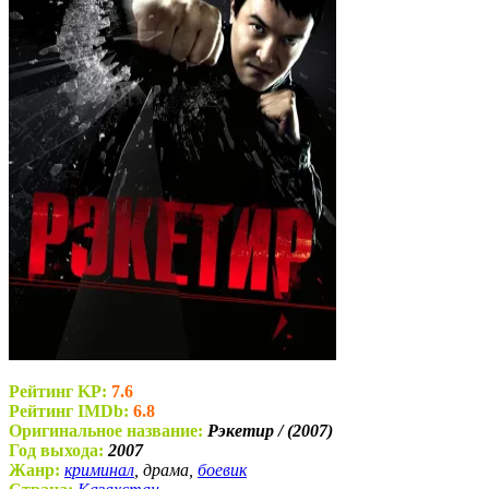
Рейтинг KP:
7.6
Рейтинг IMDb:
6.8
Оригинальное название:
Рэкетир / (2007)
Год выхода:
2007
Жанр:
криминал
, драма,
боевик