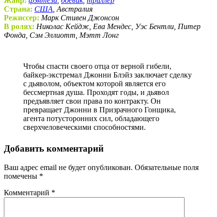
Жанр:
фэнтези
,
боевик
,
триллер
Страна:
США
, Австралия
Режиссер:
Марк Стивен Джонсон
В ролях:
Николас Кейдж, Ева Мендес, Уэс Бентли, Питер
Фонда, Сэм Эллиотт, Мэтт Лонг
Чтобы спасти своего отца от верной гибели,
байкер-экстремал Джонни Блэйз заключает сделку
с дьяволом, объектом которой является его
бессмертная душа. Проходят годы, и дьявол
предъявляет свои права по контракту. Он
превращает Джонни в Призрачного Гонщика,
агента потусторонних сил, обладающего
сверхчеловеческими способностями.
Добавить комментарий
Ваш адрес email не будет опубликован.
Обязательные поля
помечены
*
Комментарий
*