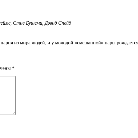
жеймс, Стив Бушеми, Дэвид Спейд
а парня из мира людей, и у молодой «смешанной» пары рождается
ечены
*