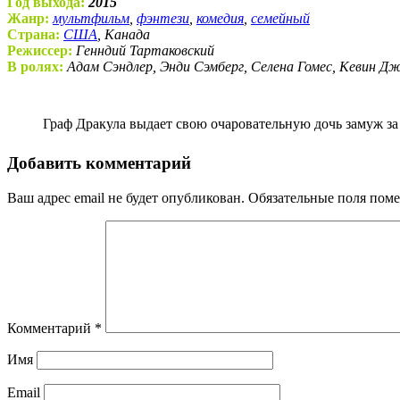
Год выхода:
2015
Жанр:
мультфильм
,
фэнтези
,
комедия
,
семейный
Страна:
США
, Канада
Режиссер:
Генндий Тартаковский
В ролях:
Адам Сэндлер, Энди Сэмберг, Селена Гомес, Кевин Д
Граф Дракула выдает свою очаровательную дочь замуж з
Добавить комментарий
Ваш адрес email не будет опубликован.
Обязательные поля пом
Комментарий
*
Имя
Email