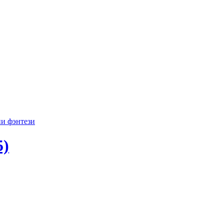
ии
фэнтези
5)