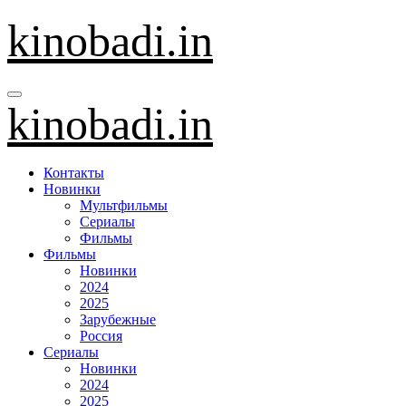
Перейти
kinobadi.in
к
содержанию
kinobadi.in
Контакты
Новинки
Мультфильмы
Сериалы
Фильмы
Фильмы
Новинки
2024
2025
Зарубежные
Россия
Сериалы
Новинки
2024
2025