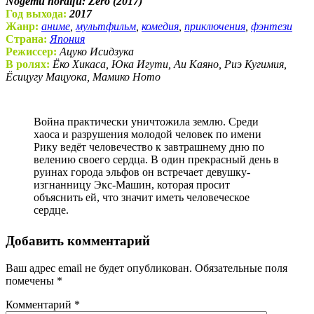
Nogemu noraifu: Zero (2017)
Год выхода:
2017
Жанр:
аниме
,
мультфильм
,
комедия
,
приключения
,
фэнтези
Страна:
Япония
Режиссер:
Ацуко Исидзука
В ролях:
Ёко Хикаса, Юка Игути, Аи Каяно, Риэ Кугимия,
Ёсицугу Мацуока, Мамико Ното
Война практически уничтожила землю. Среди
хаоса и разрушения молодой человек по имени
Рику ведёт человечество к завтрашнему дню по
велению своего сердца. В один прекрасный день в
руинах города эльфов он встречает девушку-
изгнанницу Экс-Машин, которая просит
объяснить ей, что значит иметь человеческое
сердце.
Добавить комментарий
Ваш адрес email не будет опубликован.
Обязательные поля
помечены
*
Комментарий
*