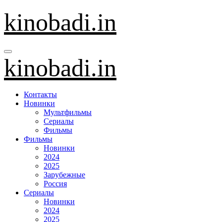
Перейти
kinobadi.in
к
содержанию
kinobadi.in
Контакты
Новинки
Мультфильмы
Сериалы
Фильмы
Фильмы
Новинки
2024
2025
Зарубежные
Россия
Сериалы
Новинки
2024
2025