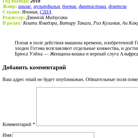
Год выхода:
2018
Жанр:
аниме
,
мультфильм
,
боевик
,
фантастика
,
фэнтези
Страна:
Япония,
США
Режиссер:
Дзюнпэй Мидзусаки
В ролях:
Коити Ямадэра, Ватару Такаги, Риэ Кугимия, Аи Как
Попав в поле действия машины времени, изобретенной Гориллой Гроддом, Бэтмен переносится в средневековую Японию. Там оказывается, что уже неплохо ояпонившиеся
злодеи Готэма возглавляют отдельные княжества, и дости
Брюса Уэйна — Женщина-кошка и верный слуга Альфред 
Добавить комментарий
Ваш адрес email не будет опубликован.
Обязательные поля пом
Комментарий
*
Имя