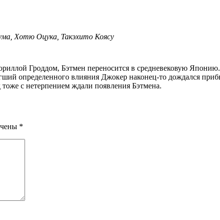
ума, Хотю Оцука, Такэхито Коясу
гший определенного влияния Джокер наконец-то дождался прибыт
тоже с нетерпением ждали появления Бэтмена.
ечены
*