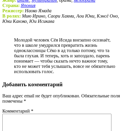
Жанр:
аниме
,
мультфильм
, драма,
мелодрама
Страна:
Япония
Режиссер:
Наоко Ямада
В ролях:
Мию Ирино, Саори Хаями, Аои Юки, Кэнсё Оно,
Юки Канэко, Юи Исикава
Молодой человек Сёя Исида внезапно осознаёт,
что в школе умудрился превратить жизнь
одноклассницы Сёко в ад только потому, что та
была глухая. И теперь, хоть и запоздало, парень
понимает — чтобы сказать нечто важное тому,
кто не может тебя услышать, вовсе не обязательно
использовать голос.
Добавить комментарий
Ваш адрес email не будет опубликован.
Обязательные поля
помечены
*
Комментарий
*