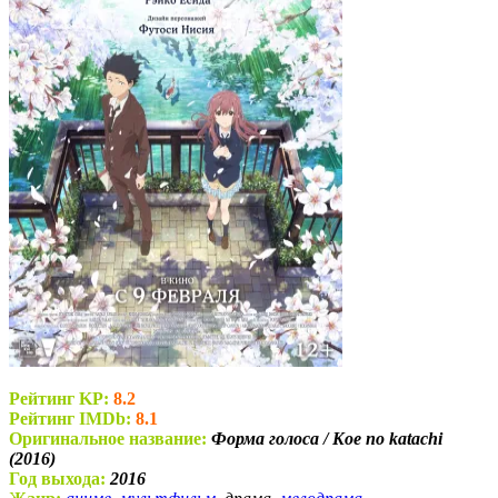
Рейтинг KP:
8.2
Рейтинг IMDb:
8.1
Оригинальное название:
Форма голоса / Koe no katachi
(2016)
Год выхода:
2016