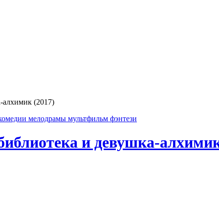
-алхимик (2017)
комедии
мелодрамы
мультфильм
фэнтези
библиотека и девушка-алхимик