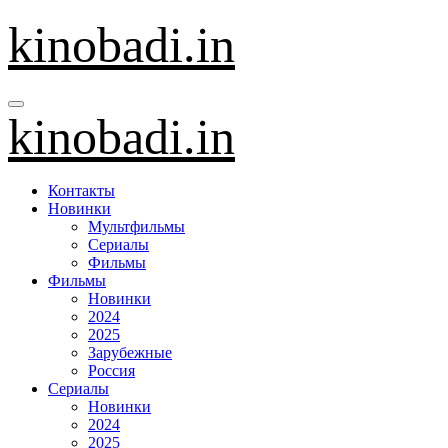
Перейти
kinobadi.in
к
содержанию
kinobadi.in
Контакты
Новинки
Мультфильмы
Сериалы
Фильмы
Фильмы
Новинки
2024
2025
Зарубежные
Россия
Сериалы
Новинки
2024
2025