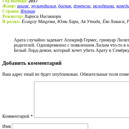
Год выхода:
2017
Жанр:
аниме
,
мультфильм
,
боевик
,
фэнтези
,
мелодрама
,
комед
Страна:
Япония
Режиссер:
Хироси Нисикиори
В ролях:
Ёсицугу Мацуока, Юми Хара, Ая Утида, Ёко Хикаса, 
Арата случайно задевает Апокриф Гермес, гримуар Лилит. Его окутывает светом, и перед ним появляется девушка по имени Лилим. Она принимает Арату и Лилит за своих
родителей. Одновременно с появлением Лилим что-то в м
Белый Лорд-демон, который хочет убить Арату и Семёрку
Добавить комментарий
Ваш адрес email не будет опубликован.
Обязательные поля пом
Комментарий
*
Имя