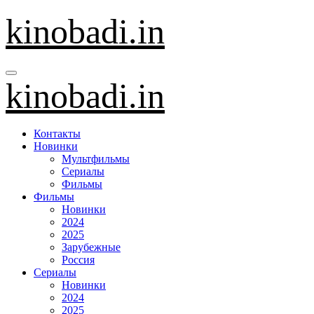
Перейти
kinobadi.in
к
содержанию
kinobadi.in
Контакты
Новинки
Мультфильмы
Сериалы
Фильмы
Фильмы
Новинки
2024
2025
Зарубежные
Россия
Сериалы
Новинки
2024
2025