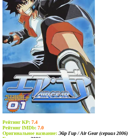
Рейтинг KP:
7.4
Рейтинг IMDb:
7.0
Оригинальное название:
Эйр Гир / Air Gear (сериал 2006)