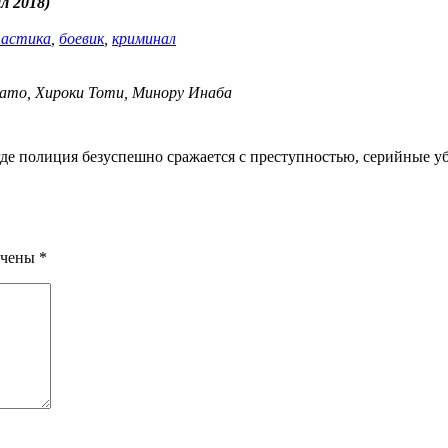
л 2018)
астика
,
боевик
,
криминал
ато, Хироки Тоти, Минору Инаба
ечены
*