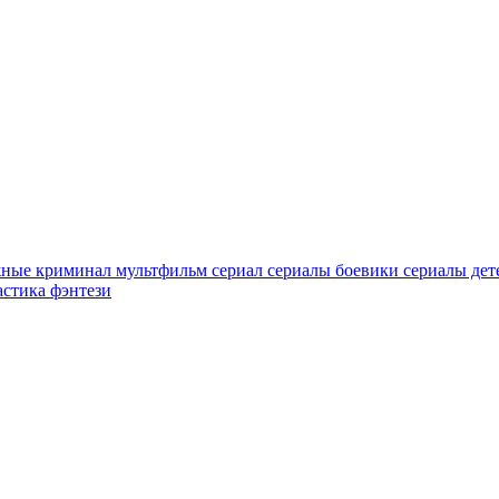
жные
криминал
мультфильм
сериал
сериалы боевики
сериалы де
астика
фэнтези