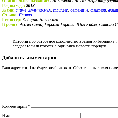
Оригинальное название:
Би: Начало / B: The Beginning (сериа
Год выхода:
2018
Жанр:
аниме
,
мультфильм
,
триллер
,
детектив
,
фэнтези
,
фант
Страна:
Япония
Режиссер:
Кадзуто Накадзава
В ролях:
Асами Сэто, Хироаки Хирата, Юки Кадзи, Сатоми С
История про островное королевство времён киберпанка, где полиция безуспешно сражается с преступностью, серийные убийцы безнаказанно бродят по улицам, а имперские
следователи пытаются в одиночку навести порядок.
Добавить комментарий
Ваш адрес email не будет опубликован.
Обязательные поля пом
Комментарий
*
Имя