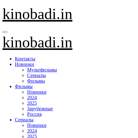
Перейти
kinobadi.in
к
содержанию
kinobadi.in
Контакты
Новинки
Мультфильмы
Сериалы
Фильмы
Фильмы
Новинки
2024
2025
Зарубежные
Россия
Сериалы
Новинки
2024
2025