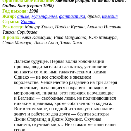
Оригинальное название:
Звездные рыцари со звезды изгоев /
Outlaw Star (сериал 1998)
Год выхода:
1998
Жанр:
аниме
,
мультфильм
,
фантастика
, драма,
комедия
Страна:
Япония
Режиссер:
Мицуру Хонго, Наоёси Кусака, Акихико Нисияма,
Такэси Сэридзава
В ролях:
Аяко Кавасуми, Рика Мацумото, Юко Миямура,
Стив Макгоун, Такэси Аоно, Такая Хаси
Далекое будущее. Первая волна колонизации
прошла, люди заселили галактику, установили
контакты со многими галактическими расами.
Однако — не все спокойно в звездном
королевстве. Человечество разделено на три лагеря
— военные, пытающиеся сохранять порядок в
метрополиях, пираты, этот порядок нарушающие
и Беглецы — свободные люди, не подчиняющиеся
никаким правилам, кроме собственного кодекса.
Вот в этом мире, на одной из захолустных планет
живут и работают два друга — баунти хантеры
Джин Старвинд и Джим Хоукинс. Скучная
планета, скучный мир… Не о таком мечтали наши
герои.