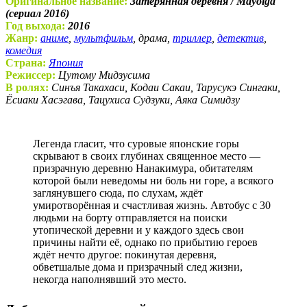
Оригинальное название:
Затерянная деревня / Mayoiga
(сериал 2016)
Год выхода:
2016
Жанр:
аниме
,
мультфильм
, драма,
триллер
,
детектив
,
комедия
Страна:
Япония
Режиссер:
Цутому Мидзусима
В ролях:
Синъя Такахаси, Кодаи Сакаи, Тарусукэ Сингаки,
Ёсиаки Хасэгава, Тацухиса Судзуки, Аяка Симидзу
Легенда гласит, что суровые японские горы
скрывают в своих глубинах священное место —
призрачную деревню Нанакимура, обитателям
которой были неведомы ни боль ни горе, а всякого
заглянувшего сюда, по слухам, ждёт
умиротворённая и счастливая жизнь. Автобус с 30
людьми на борту отправляется на поиски
утопической деревни и у каждого здесь свои
причины найти её, однако по прибытию героев
ждёт нечто другое: покинутая деревня,
обветшалые дома и призрачный след жизни,
некогда наполнявший это место.