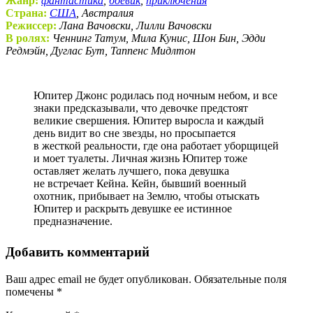
Жанр:
фантастика
,
боевик
,
приключения
Страна:
США
, Австралия
Режиссер:
Лана Вачовски, Лилли Вачовски
В ролях:
Ченнинг Татум, Мила Кунис, Шон Бин, Эдди
Редмэйн, Дуглас Бут, Таппенс Мидлтон
Юпитер Джонс родилась под ночным небом, и все
знаки предсказывали, что девочке предстоят
великие свершения. Юпитер выросла и каждый
день видит во сне звезды, но просыпается
в жесткой реальности, где она работает уборщицей
и моет туалеты. Личная жизнь Юпитер тоже
оставляет желать лучшего, пока девушка
не встречает Кейна. Кейн, бывший военный
охотник, прибывает на Землю, чтобы отыскать
Юпитер и раскрыть девушке ее истинное
предназначение.
Добавить комментарий
Ваш адрес email не будет опубликован.
Обязательные поля
помечены
*