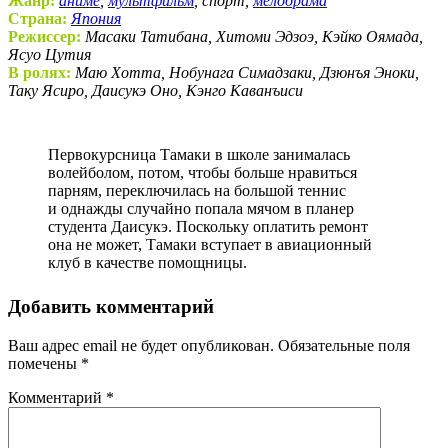
Жанр:
аниме
,
мультфильм
, спорт,
мелодрама
Страна:
Япония
Режиссер:
Масаки Татибана, Хитоми Эдзоэ, Кэйко Оямада,
Ясуо Цутия
В ролях:
Маю Хотта, Нобунага Симадзаки, Дзюнъя Эноки,
Таку Ясиро, Даисукэ Оно, Кэнго Каванъиси
Первокурсница Тамаки в школе занималась
волейболом, потом, чтобы больше нравиться
парням, переключилась на большой теннис
и однажды случайно попала мячом в планер
студента Даисукэ. Поскольку оплатить ремонт
она не может, Тамаки вступает в авиационный
клуб в качестве помощницы.
Добавить комментарий
Ваш адрес email не будет опубликован.
Обязательные поля
помечены
*
Комментарий
*