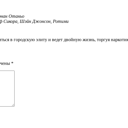
Эрнан Отаньо
еф Сикора, Шэйн Джонсон, Ротими
иться в городскую элиту и ведет двойную жизнь, торгуя наркоти
ечены
*