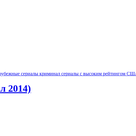
арубежные
сериалы криминал
сериалы с высоким рейтингом
СШ
л 2014)