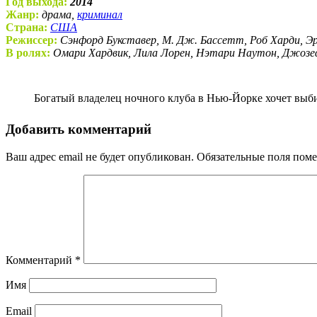
Год выхода:
2014
Жанр:
драма,
криминал
Страна:
США
Режиссер:
Сэнфорд Букставер, М. Дж. Бассетт, Роб Харди, 
В ролях:
Омари Хардвик, Лила Лорен, Нэтари Наутон, Джоз
Богатый владелец ночного клуба в Нью-Йорке хочет выб
Добавить комментарий
Ваш адрес email не будет опубликован.
Обязательные поля пом
Комментарий
*
Имя
Email