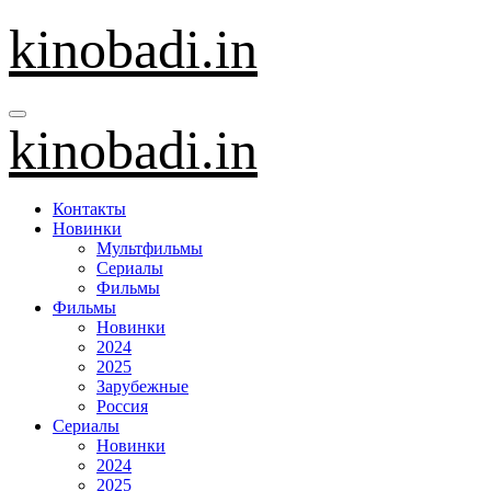
Перейти
kinobadi.in
к
содержанию
kinobadi.in
Контакты
Новинки
Мультфильмы
Сериалы
Фильмы
Фильмы
Новинки
2024
2025
Зарубежные
Россия
Сериалы
Новинки
2024
2025