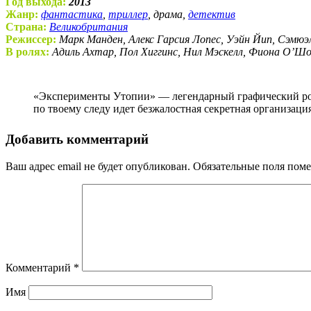
Год выхода:
2013
Жанр:
фантастика
,
триллер
, драма,
детектив
Страна:
Великобритания
Режиссер:
Марк Манден, Алекс Гарсия Лопес, Уэйн Йип, Сэмюэ
В ролях:
Адиль Ахтар, Пол Хиггинс, Нил Мэскелл, Фиона О’Шо
«Эксперименты Утопии» — легендарный графический роман, окутанный тайной. Жизни пяти малознакомых людей, в руки которых он попал, оказываются под угрозой. Когда
по твоему следу идет безжалостная секретная организаци
Добавить комментарий
Ваш адрес email не будет опубликован.
Обязательные поля пом
Комментарий
*
Имя