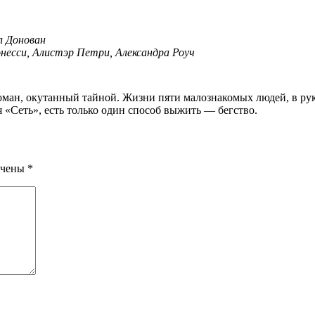
л Донован
несси, Алистэр Петри, Александра Роуч
я «Сеть», есть только один способ выжить — бегство.
ечены
*