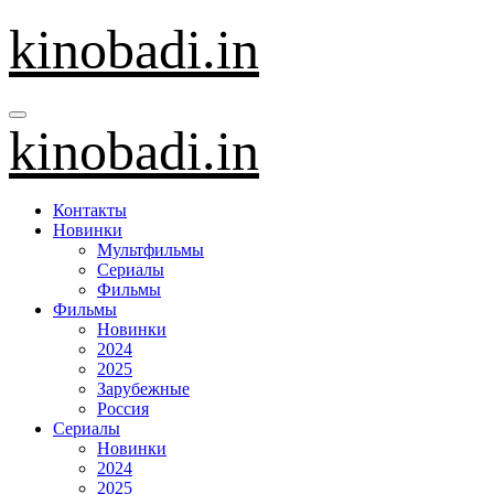
Перейти
kinobadi.in
к
содержанию
kinobadi.in
Контакты
Новинки
Мультфильмы
Сериалы
Фильмы
Фильмы
Новинки
2024
2025
Зарубежные
Россия
Сериалы
Новинки
2024
2025