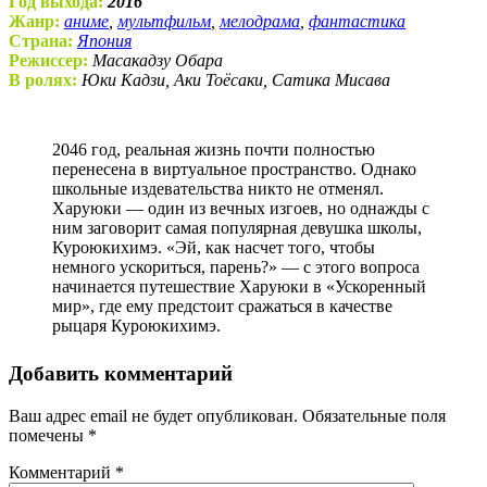
Год выхода:
2016
Жанр:
аниме
,
мультфильм
,
мелодрама
,
фантастика
Страна:
Япония
Режиссер:
Масакадзу Обара
В ролях:
Юки Кадзи, Аки Тоёсаки, Сатика Мисава
2046 год, реальная жизнь почти полностью
перенесена в виртуальное пространство. Однако
школьные издевательства никто не отменял.
Харуюки — один из вечных изгоев, но однажды с
ним заговорит самая популярная девушка школы,
Куроюкихимэ. «Эй, как насчет того, чтобы
немного ускориться, парень?» — с этого вопроса
начинается путешествие Харуюки в «Ускоренный
мир», где ему предстоит сражаться в качестве
рыцаря Куроюкихимэ.
Добавить комментарий
Ваш адрес email не будет опубликован.
Обязательные поля
помечены
*
Комментарий
*