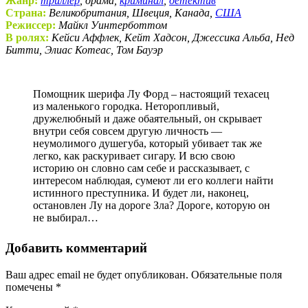
Жанр:
триллер
, драма,
криминал
,
детектив
Страна:
Великобритания, Швеция, Канада,
США
Режиссер:
Майкл Уинтерботтом
В ролях:
Кейси Аффлек, Кейт Хадсон, Джессика Альба, Нед
Битти, Элиас Котеас, Том Бауэр
Помощник шерифа Лу Форд – настоящий техасец
из маленького городка. Неторопливый,
дружелюбный и даже обаятельный, он скрывает
внутри себя совсем другую личность —
неумолимого душегуба, который убивает так же
легко, как раскуривает сигару. И всю свою
историю он словно сам себе и рассказывает, с
интересом наблюдая, сумеют ли его коллеги найти
истинного преступника. И будет ли, наконец,
остановлен Лу на дороге Зла? Дороге, которую он
не выбирал…
Добавить комментарий
Ваш адрес email не будет опубликован.
Обязательные поля
помечены
*