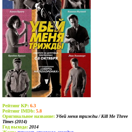
Рейтинг KP:
6.3
Рейтинг IMDb:
5.8
Оригинальное название:
Убей меня трижды / Kill Me Three
Times (2014)
Год выхода:
2014