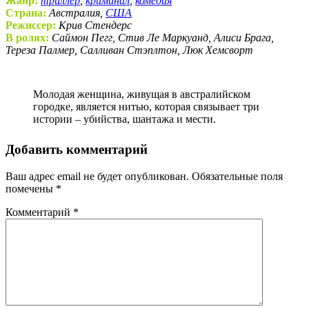
Жанр:
триллер
,
криминал
,
комедия
Страна:
Австралия,
США
Режиссер:
Крив Стендерс
В ролях:
Саймон Пегг, Стив Ле Маркуанд, Алиси Брага,
Тереза Палмер, Салливан Стэплтон, Люк Хемсворт
Молодая женщина, живущая в австралийском
городке, является нитью, которая связывает три
истории – убийства, шантажа и мести.
Добавить комментарий
Ваш адрес email не будет опубликован.
Обязательные поля
помечены
*
Комментарий
*