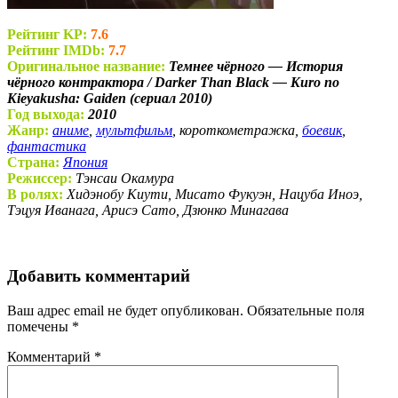
Рейтинг KP:
7.6
Рейтинг IMDb:
7.7
Оригинальное название:
Темнее чёрного — История
чёрного контрактора / Darker Than Black — Kuro no
Kieyakusha: Gaiden (сериал 2010)
Год выхода:
2010
Жанр:
аниме
,
мультфильм
, короткометражка,
боевик
,
фантастика
Страна:
Япония
Режиссер:
Тэнсаи Окамура
В ролях:
Хидэнобу Киути, Мисато Фукуэн, Нацуба Иноэ,
Тэцуя Иванага, Арисэ Сато, Дзюнко Минагава
Добавить комментарий
Ваш адрес email не будет опубликован.
Обязательные поля
помечены
*
Комментарий
*