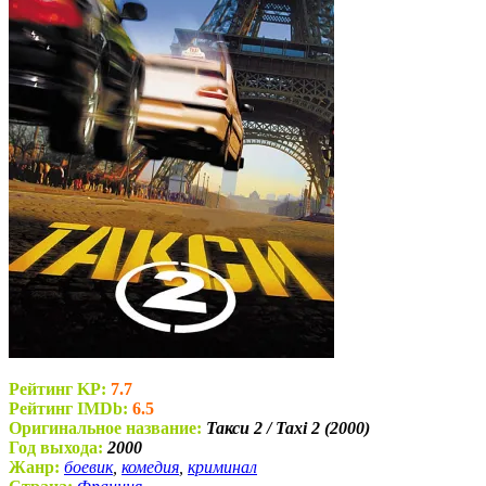
Рейтинг KP:
7.7
Рейтинг IMDb:
6.5
Оригинальное название:
Такси 2 / Taxi 2 (2000)
Год выхода:
2000
Жанр:
боевик
,
комедия
,
криминал