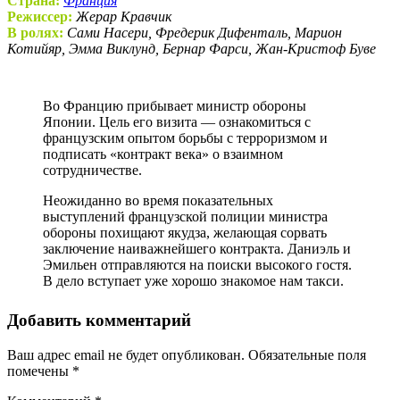
Страна:
Франция
Режиссер:
Жерар Кравчик
В ролях:
Сами Насери, Фредерик Дифенталь, Марион
Котийяр, Эмма Виклунд, Бернар Фарси, Жан-Кристоф Буве
Во Францию прибывает министр обороны
Японии. Цель его визита — ознакомиться с
французским опытом борьбы с терроризмом и
подписать «контракт века» о взаимном
сотрудничестве.
Неожиданно во время показательных
выступлений французской полиции министра
обороны похищают якудза, желающая сорвать
заключение наиважнейшего контракта. Даниэль и
Эмильен отправляются на поиски высокого гостя.
В дело вступает уже хорошо знакомое нам такси.
Добавить комментарий
Ваш адрес email не будет опубликован.
Обязательные поля
помечены
*