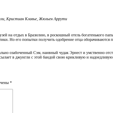
дали, Кристиан Клавье, Жюльен Аррути
тики. Но его попытки получить одобрение отца оборачиваются по
уально озабоченный Сэм, наивный чудак Эрнест и умственно отс
ылает в джунгли с этой бандой свою крикливую и надоедливую 
ечены
*