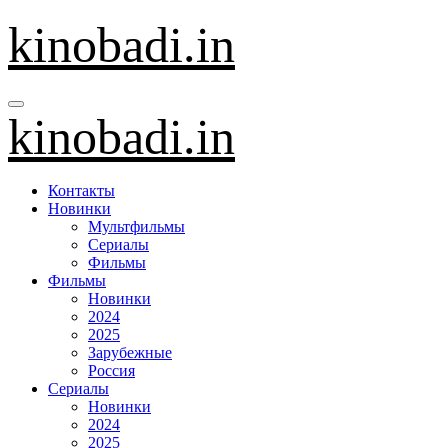
Перейти
kinobadi.in
к
содержанию
kinobadi.in
Контакты
Новинки
Мультфильмы
Сериалы
Фильмы
Фильмы
Новинки
2024
2025
Зарубежные
Россия
Сериалы
Новинки
2024
2025