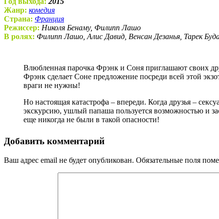
Год выхода:
2015
Жанр:
комедия
Страна:
Франция
Режиссер:
Николя Бенаму, Филипп Лашо
В ролях:
Филипп Лашо, Алис Давид, Венсан Дезанья, Тарек Бу
Влюбленная парочка Фрэнк и Соня приглашают своих друзей на отдых в Бразилию, в роскошный отель богатенького папы Сони. Планировалось, что это будет отдых мечты, а
Фрэнк сделает Соне предложение посреди всей этой экзо
враги не нужны!
Но настоящая катастрофа – впереди. Когда друзья – секс
экскурсию, ушлый папаша пользуется возможностью и зас
еще никогда не были в такой опасности!
Добавить комментарий
Ваш адрес email не будет опубликован.
Обязательные поля пом