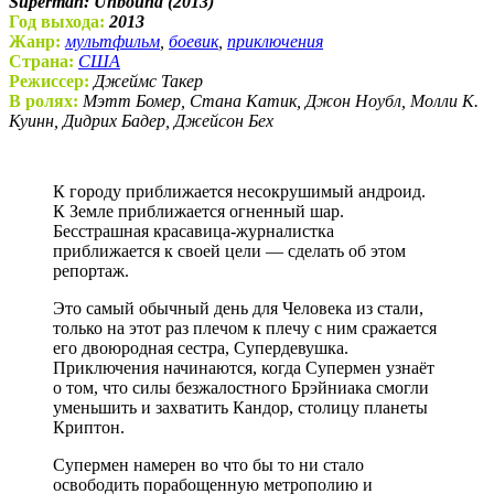
Superman: Unbound (2013)
Год выхода:
2013
Жанр:
мультфильм
,
боевик
,
приключения
Страна:
США
Режиссер:
Джеймс Такер
В ролях:
Мэтт Бомер, Стана Катик, Джон Ноубл, Молли К.
Куинн, Дидрих Бадер, Джейсон Бех
К городу приближается несокрушимый андроид.
К Земле приближается огненный шар.
Бесстрашная красавица-журналистка
приближается к своей цели — сделать об этом
репортаж.
Это самый обычный день для Человека из стали,
только на этот раз плечом к плечу с ним сражается
его двоюродная сестра, Супердевушка.
Приключения начинаются, когда Супермен узнаёт
о том, что силы безжалостного Брэйниака смогли
уменьшить и захватить Кандор, столицу планеты
Криптон.
Супермен намерен во что бы то ни стало
освободить порабощенную метрополию и