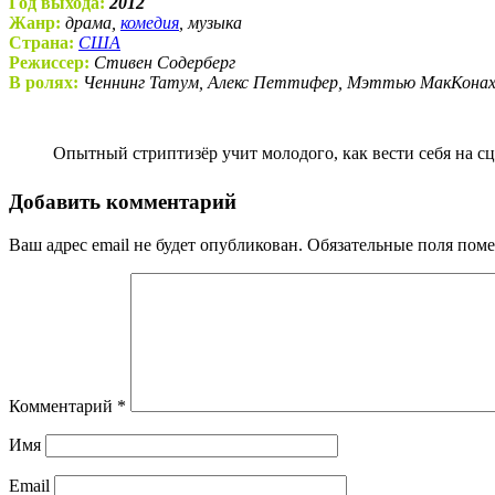
Год выхода:
2012
Жанр:
драма,
комедия
, музыка
Страна:
США
Режиссер:
Стивен Содерберг
В ролях:
Ченнинг Татум, Алекс Петтифер, Мэттью МакКонахи
Опытный стриптизёр учит молодого, как вести себя на сц
Добавить комментарий
Ваш адрес email не будет опубликован.
Обязательные поля пом
Комментарий
*
Имя
Email