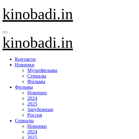
Перейти
kinobadi.in
к
содержанию
kinobadi.in
Контакты
Новинки
Мультфильмы
Сериалы
Фильмы
Фильмы
Новинки
2024
2025
Зарубежные
Россия
Сериалы
Новинки
2024
2025