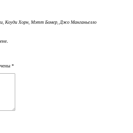
, Коуди Хорн, Мэтт Бомер, Джо Манганьелло
ене.
ечены
*