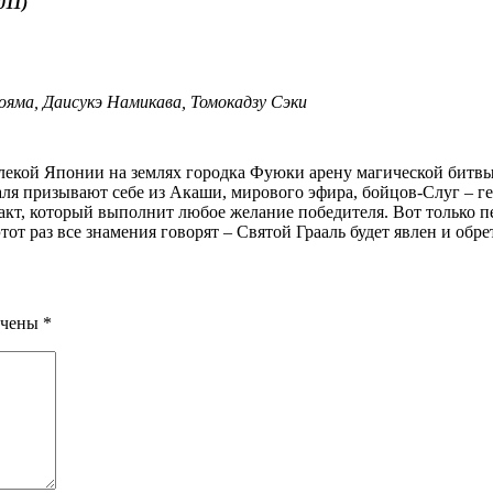
011)
ояма, Даисукэ Намикава, Томокадзу Сэки
аля призывают себе из Акаши, мирового эфира, бойцов-Слуг – ге
факт, который выполнит любое желание победителя. Вот только 
этот раз все знамения говорят – Святой Грааль будет явлен и обре
ечены
*