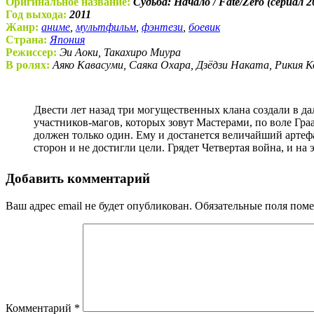
Оригинальное название:
Судьба: Начало / Fate/Zero (сериал 2
Год выхода:
2011
Жанр:
аниме
,
мультфильм
,
фэнтези
,
боевик
Страна:
Япония
Режиссер:
Эи Аоки, Такахиро Миура
В ролях:
Аяко Кавасуми, Саяка Охара, Дзёдзи Наката, Рикия К
Двести лет назад три могущественных клана создали в далекой Японии на землях городка Фуюки арену магической битвы за Святой Грааль. Смысл ритуала прост – семеро
участников-магов, которых зовут Мастерами, по воле Гра
должен только один. Ему и достанется величайший арте
сторон и не достигли цели. Грядет Четвертая война, и на 
Добавить комментарий
Ваш адрес email не будет опубликован.
Обязательные поля пом
Комментарий
*