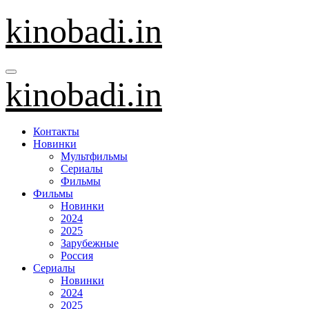
Перейти
kinobadi.in
к
содержанию
kinobadi.in
Контакты
Новинки
Мультфильмы
Сериалы
Фильмы
Фильмы
Новинки
2024
2025
Зарубежные
Россия
Сериалы
Новинки
2024
2025