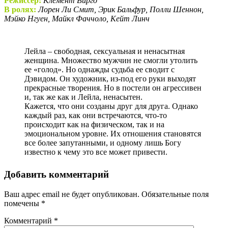
Режиссер:
Клемент Вирго
В ролях:
Лорен Ли Смит, Эрик Бальфур, Полли Шеннон,
Мэйко Нгуен, Майкл Фаччоло, Кейт Линч
Лейла – свободная, сексуальная и ненасытная
женщина. Множество мужчин не смогли утолить
ее «голод». Но однажды судьба ее сводит с
Дэвидом. Он художник, из-под его руки выходят
прекрасные творения. Но в постели он агрессивен
и, так же как и Лейла, ненасытен.
Кажется, что они созданы друг для друга. Однако
каждый раз, как они встречаются, что-то
происходит как на физическом, так и на
эмоциональном уровне. Их отношения становятся
все более запутанными, и одному лишь Богу
известно к чему это все может привести.
Добавить комментарий
Ваш адрес email не будет опубликован.
Обязательные поля
помечены
*
Комментарий
*