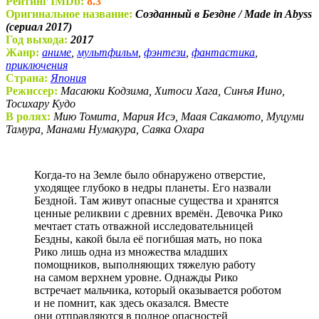
Рейтинг IMDb:
8.3
Оригинальное название:
Созданный в Бездне / Made in Abyss
(сериал 2017)
Год выхода:
2017
Жанр:
аниме
,
мультфильм
,
фэнтези
,
фантастика
,
приключения
Страна:
Япония
Режиссер:
Масаюки Кодзима, Хитоси Хага, Синъя Иино,
Тосихару Кудо
В ролях:
Мию Томита, Мария Исэ, Маая Сакамото, Муцуми
Тамура, Манами Нумакура, Саяка Охара
Когда-то на Земле было обнаружено отверстие,
уходящее глубоко в недры планеты. Его назвали
Бездной. Там живут опасные существа и хранятся
ценные реликвии с древних времён. Девочка Рико
мечтает стать отважной исследовательницей
Бездны, какой была её погибшая мать, но пока
Рико лишь одна из множества младших
помощников, выполняющих тяжелую работу
на самом верхнем уровне. Однажды Рико
встречает мальчика, который оказывается роботом
и не помнит, как здесь оказался. Вместе
они отправляются в полное опасностей