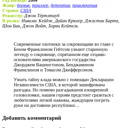
Год выхода:
2004
Жанр:
боевик
,
триллер
,
детектив
,
приключения
Страна:
США
Режиссер:
Джон Тёртлтауб
В ролях:
Николас Кейдж, Дайан Крюгер, Джастин Барта,
Шон Бин, Джон Войт, Харви Кейтель
Современные охотники за сокровищами во главе с
Беном Франклином Гейтсом узнают старинную
легенду о сокровище, спрятанном еще отцами-
основателями американского государства
Джорджем Вашингтоном, Бенджамином
Франклином и Томасом Джефферсоном.
Узнать тайну клада можно с помощью Декларации
Независимости США, в которой зашифрована
разгадка. Но помимо разгадывания изощренной
головоломки, нашим героям предстоит сразиться с
любителями легкой наживы, жаждущим погреть
руки на достоянии республики…
Добавить комментарий