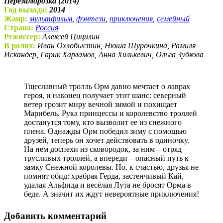
Перезаморозка (2014)
Год выхода:
2014
Жанр:
мультфильм
,
фэнтези
,
приключения
,
семейный
Страна:
Россия
Режиссер:
Алексей Цицилин
В ролях:
Иван Охлобыстин, Нюша Шурочкина, Рамиля
Искандер, Гарик Харламов, Анна Хилькевич, Ольга Зубкова
Тщеславный тролль Орм давно мечтает о лаврах
героя, и наконец получает этот шанс: северный
ветер грозит миру вечной зимой и похищает
Марибель. Рука принцессы и королевство троллей
достанутся тому, кто вызволит ее из снежного
плена. Однажды Орм победил зиму с помощью
друзей, теперь он хочет действовать в одиночку.
На нем доспехи из сковородок, за ним – отряд
трусливых троллей, а впереди – опасный путь к
замку Снежной королевы. Но, к счастью, друзья не
помнят обид: храбрая Герда, застенчивый Кай,
удалая Альфида и весёлая Лута не бросят Орма в
беде. А значит их ждут невероятные приключения!
Добавить комментарий