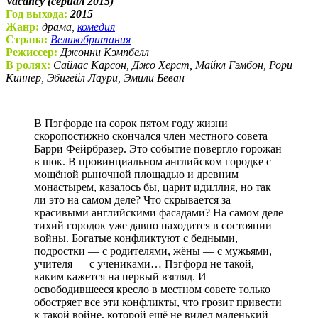
Vacancy (сериал 2015)
Год выхода:
2015
Жанр:
драма,
комедия
Страна:
Великобритания
Режиссер:
Джонни Кэмпбелл
В ролях:
Сайлас Карсон, Джо Херст, Майкл Гэмбон, Рори
Киннер, Эбигейл Лаури, Эмили Беван
В Пэгфорде на сорок пятом году жизни
скоропостижно скончался член местного совета
Барри Фейрбразер. Это событие повергло горожан
в шок. В провинциальном английском городке с
мощёной рыночной площадью и древним
монастырем, казалось бы, царит идиллия, но так
ли это на самом деле? Что скрывается за
красивыми английскими фасадами? На самом деле
тихий городок уже давно находится в состоянии
войны. Богатые конфликтуют с бедными,
подростки — с родителями, жёны — с мужьями,
учителя — с учениками… Пэгфорд не такой,
каким кажется на первый взгляд. И
освободившееся кресло в местном совете только
обостряет все эти конфликты, что грозит привести
к такой войне, которой ещё не видел маленький