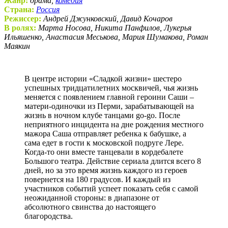
Жанр:
драма,
комедия
Страна:
Россия
Режиссер:
Андрей Джунковский, Давид Кочаров
В ролях:
Марта Носова, Никита Панфилов, Лукерья
Ильяшенко, Анастасия Меськова, Мария Шумакова, Роман
Маякин
В центре истории «Сладкой жизни» шестеро
успешных тридцатилетних москвичей, чья жизнь
меняется с появлением главной героини Саши –
матери-одиночки из Перми, зарабатывающей на
жизнь в ночном клубе танцами go-go. После
неприятного инцидента на дне рождения местного
мажора Саша отправляет ребенка к бабушке, а
сама едет в гости к московской подруге Лере.
Когда-то они вместе танцевали в кордебалете
Большого театра. Действие сериала длится всего 8
дней, но за это время жизнь каждого из героев
повернется на 180 градусов. И каждый из
участников событий успеет показать себя с самой
неожиданной стороны: в диапазоне от
абсолютного свинства до настоящего
благородства.