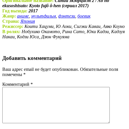
Оригинальное название:
Синий экзорцист 2 / Ao no
ekusoshisuto: Kyoto fujô ô-hen (сериал 2017)
Год выхода:
2017
Жанр:
аниме
,
мультфильм
,
фэнтези
,
боевик
Страна:
Япония
Режиссер:
Коити Хацуми, Ю Аоки, Сигэки Каваи, Аяко Коуно
В ролях:
Нобухико Окамото, Рина Сато, Юки Кадзи, Кадзуя
Накаи, Кодзи Юса, Дзюн Фукуяма
Добавить комментарий
Ваш адрес email не будет опубликован.
Обязательные поля
помечены
*
Комментарий
*