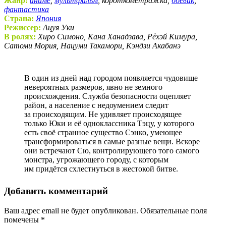
Жанр:
аниме
,
мультфильм
, короткометражка,
боевик
,
фантастика
Страна:
Япония
Режиссер:
Ацуя Уки
В ролях:
Хиро Симоно, Кана Ханадзава, Рёхэй Кимура,
Сатоми Мория, Нацуми Такамори, Кэндзи Акабанэ
В один из дней над городом появляется чудовище
невероятных размеров, явно не земного
происхождения. Служба безопасности оцепляет
район, а население с недоумением следит
за происходящим. Не удивляет происходящее
только Юки и её одноклассника Тэцу, у которого
есть своё странное существо Сэнко, умеющее
трансформироваться в самые разные вещи. Вскоре
они встречают Сю, контролирующего того самого
монстра, угрожающего городу, с которым
им придётся схлестнуться в жестокой битве.
Добавить комментарий
Ваш адрес email не будет опубликован.
Обязательные поля
помечены
*