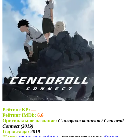
Рейтинг KP:
—
Рейтинг IMDb:
6.6
Оригинальное название:
Сэнкоролл коннект / Cencoroll
Connect (2019)
Год выхода:
2019