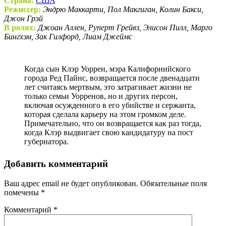
Страна:
США
Режиссер:
Эндрю Маккарти, Пол Макгиган, Колин Бакси,
Джон Грэй
В ролях:
Джоан Аллен, Руперт Грейвз, Элисон Пилл, Марго
Бингхэм, Зак Гилфорд, Лиам Джеймс
Когда сын Клэр Уоррен, мэра Калифорнийского
города Ред Пайнс, возвращается после двенадцати
лет считаясь мертвым, это затрагивает жизни не
только семьи Уорренов, но и других персон,
включая осужденного в его убийстве и сержанта,
которая сделала карьеру на этом громком деле.
Примечательно, что он возвращается как раз тогда,
когда Клэр выдвигает свою кандидатуру на пост
губернатора.
Добавить комментарий
Ваш адрес email не будет опубликован.
Обязательные поля
помечены
*
Комментарий
*