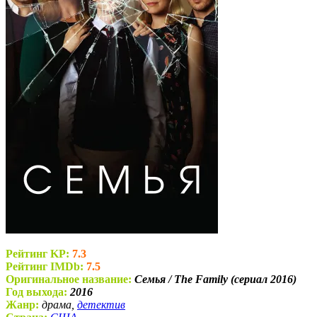
Рейтинг KP:
7.3
Рейтинг IMDb:
7.5
Оригинальное название:
Семья / The Family (сериал 2016)
Год выхода:
2016
Жанр:
драма,
детектив